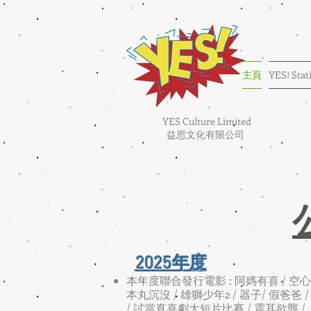
主頁
YES! Stat
YES Culture Limited
益思文化有限公司
2025年度
本年度聯合發行電影 : 阿媽有喜 / 空心人
本丸沉沒 / 雄獅少年2 / 器子/ 假爸爸 /
/ 試當真喜劇大短片比賽 / 震耳欲聾 /