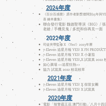
2024年度
《百分百感覺》原作者劉雲傑闊別15年與YE
喜 繪本畫集》
聯合發行電影 魏德聖導演《BIG》/ 張家
老鎗 / 手機見鬼 / 多想和你再見一面
2022年度
司徒夾帶監修 X 《Yes!》2023年曆
7-Eleven 追
星月報 YES! X FH PRODUC
7-Eleven 追星月報 YES! X 小薯茄
7-Eleven 追星月報 YES! X 試當真 202
如心廣場 <<追星狂熱>>
協力 試當真 2022 校花校草
2021年度
7-Eleven 追星月報 YES! X 假冒女團
7-Eleven 追星月報 YES! X 試當真
2020年度
電影「辣警霸王花 澳門行動」八月十四