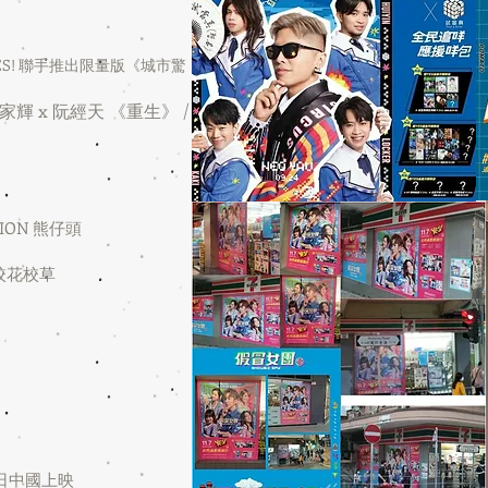
S! 聯手推出限量版《城市驚
輝 x 阮經天 《重生》 /
TION 熊仔頭
2 校花校草
日中國
上映