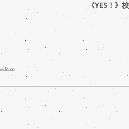
驚
​《YES！
喜
Vol.6
ow More