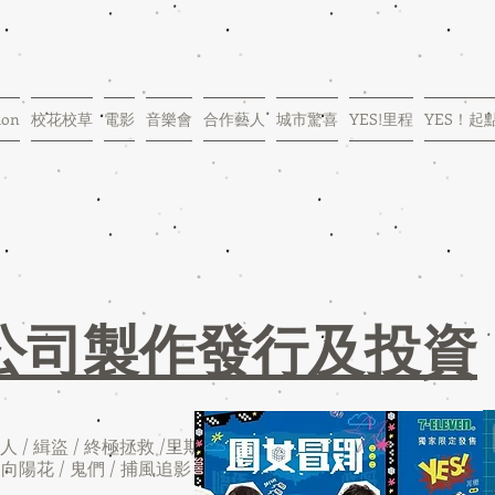
ion
校花校草
電影
音樂會
合作藝人
城市驚喜
YES!里程
YES！起
​公司製作發行及投資
 / 緝盜 / 終極拯救 /里斯
 向陽花 / 鬼們 / 捕風追影