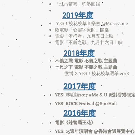
「城市驚喜」強勢回歸
2019年度
YES！校花校草音樂會 @MusicZone
​微電影「心靈字療師」開播
電影「潛行者」九月五日上映
電影「不義之戰」九月廿六日
上映
2018年度
不義之戰 電影 不義之戰 主題曲
七尺之下 電影 不義之戰 主題曲
微博 X YES！校花校草選舉 2018
2017年度
YES! 林明禎2017 #Me & U 派對香港限定 
YES! ROCK Festival @StarHall
2016年度
電影《辣警霸王花》
YES! 25週年演唱會 @香港會議展覽中心Ha