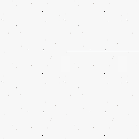
Brianna So 蘇家欣
K.Ell
城
城
市
市
驚
驚
喜
喜
Season
Season
2
2
Vol.2
Vol.1
Brianna
K.Elly
So
王
蘇
嘉
家
莉
欣