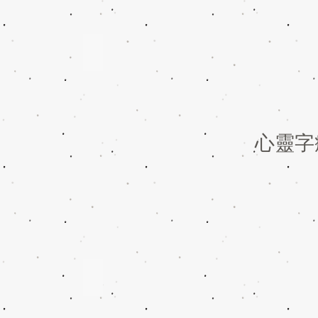
Yip 哈比
Kimi 小蝶
城
市
驚
喜
Vol.
9
心靈字療
Marley Cheng
城
市