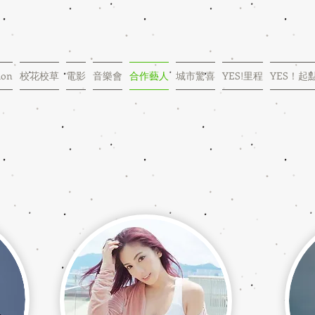
ion
校花校草
電影
音樂會
合作藝人
城市驚喜
YES!里程
YES！起