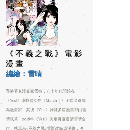
《不義之戰》電影
漫畫
編繪：雪晴​
香港著名漫畫家雪晴，八十年代開始在
《Yes!》連載處女作《Match！》正式出道成
為漫畫家，其後《Yes!》雜誌多篇漫畫都由雪
晴執筆，2018年《Yes!》決定再度邀請雪晴合
作，執筆為<不義之戰>電影改編成漫畫，將