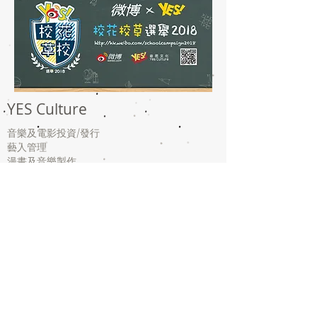
YES Culture
音樂及電影投資/
發行
藝人管理
漫畫及音樂製作
​城市驚喜/YES Apps
版權所有 不得轉載 ©
1991-2024
YES Culture Limited
All Rights Reserved
益思文化有限公司
地址: 尖沙咀漆咸道南107-109號
中晶金融中心 九樓全層
Whatsapp :
+852 6509 4170
電郵:
info@yes.com.hk