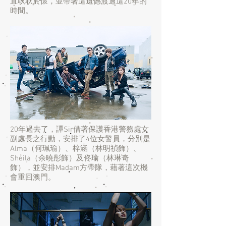
直耿耿於懷，並帶著這遺憾渡過這20年的
時間。
20年過去了，譚Sir借著保護香港警務處女
副處長之行動，安排了4位女警員，分別是
Alma（何珮瑜）、梓涵（林明禎飾）、
Sheila（余曉彤飾）及佟瑜（林琳奇
飾），並安排Madam方帶隊，藉著這次機
會重回澳門。