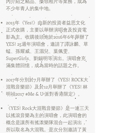
內介紹之精品、換領相片等業務，成為
不少年青人的集中地。
2015年《Yes!》由新的投資者益思文化
正式收購，主要以舉辦演唱會及投資電
影為主。收購後頭炮於2016年6年舉辦了
YES! 25週年演唱會，邀請了譚詠麟、草
蜢、孫耀威、王灝兒、葉佩雯、
SuperGirls、劉錫明等演出。演唱會充
滿集體回憶，成為當時的話題之作。
2017年分別於7月舉辦了《YES! ROCK大
混戰音樂節》及於12月舉辦了《YES! 林
明禎2017 #Me & U 派對香港限定》。
《YES! Rock大混戰音樂節》是一連三天
以搖滾音樂為主的演唱會，此演唱會的
概念是讓所有搖滾樂隊混合一起演出，
所以取名為大混戰。是次分別邀請了黃