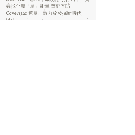
尋找全新「星」能量.舉辦 YES!
Coverstar 選舉、致力於發掘新時代
idol！
《YES!》益思文化投資了3部電影，分
別是《潛行者》、《辣警霸王花》及
《不義之戰》。曾參與《YES!》益思文
化投資的電影不計其數，分別有中村雅
俊、藤原紀香、竹中直人、吳建豪、安
志杰、伍允龍、吳家麗、Jessica C、何
佩瑜、岑麗香、鄭欣宜、譚耀文、唐文
龍、梁琤、林明禎等等。而《辣警霸王
花2不義之戰》將於2018年9月在香港、
澳門、內地公映。
YES!將會經典<城市驚喜>搬上大銀幕，
更找來<百分百感覺>原作者劉雲傑合
作，將經典再次重現，青春偶像電影都
在策劃中，誓要比各位80,90後一個集體