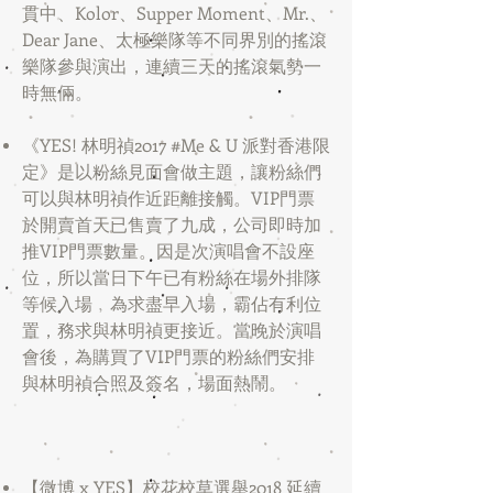
貫中、Kolor、Supper Moment、Mr.、
Dear Jane、太極樂隊等不同界別的搖滾
樂隊參與演出，連續三天的搖滾氣勢一
時無倆。
《YES! 林明禎2017 #Me & U 派對香港限
定》是以粉絲見面會做主題，讓粉絲們
可以與林明禎作近距離接觸。VIP門票
於開賣首天已售賣了九成，公司即時加
推VIP門票數量。因是次演唱會不設座
位，所以當日下午已有粉絲在場外排隊
等候入場﹐為求盡早入場，霸佔有利位
置，務求與林明禎更接近。當晚於演唱
會後，為購買了VIP門票的粉絲們安排
與林明禎合照及簽名，場面熱鬧。
​​​
【微博 x YES】校花校草選舉2018 延續