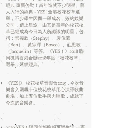
經典 重新啓動！當年造就不少明星、藝
人入行的經典 - YES! 全港校花校草選
舉，不少學生因而一舉成名，簽約娛樂
公司，踏上星途！由其是當年的校花校
草已經成為今日為人所認識的明星，包
括：鄧麗欣（Stephy）、袁偉豪
（Ben）、黃宗澤（Bosco）、莊思敏
（Jacquelin）等等。《YES！》2018 聯
同微博香港合辦2018年度「校花校草」
選舉，延續經典。
《YES!》 校花校草音樂會2019 , 今次音
樂會入圍嘅十位校花校草用心演譯歌曲
劇場，加上五位歌手落力唱歌，成就了
今次的音樂會。
2020 YES！聯同羊城晚報可樂生活 一齊