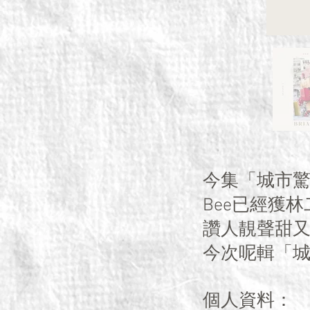
今集「城市驚
Bee已經獲
讚人靚聲甜又
今次呢輯「
個人資料：