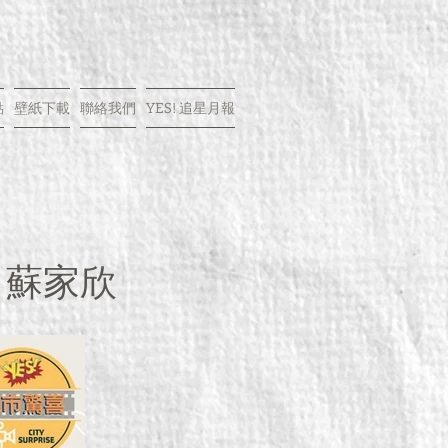
點
壁紙下載
聯絡我們
YES! 追星月報
na 蘇家欣