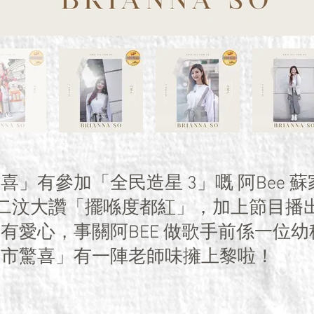
喜」有參加「全民造星 3」嘅 阿Bee 
林二汶大讚「擺喺度都紅」，加上節目播
有愛心，事關阿BEE 做歌手前係一位
城市驚喜」有一陣老師味擁上黎啦！