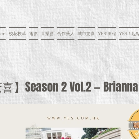
ion
校花校草
電影
音樂會
合作藝人
城市驚喜
YES!里程
YES！起
Season 2 Vol.2 — Brian