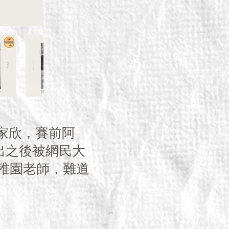
蘇家欣，賽前阿
出之後被網民大
幼稚園老師，難道