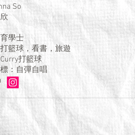
na So
家欣
日
教育學士
，打籃球，看書，旅遊
urry打籃球
目標：自彈自唱
a